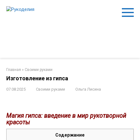
Перейти
Рукоделия
к
Сайт "Рукоделия для
контенту
начинающих" может быть
посвящен основам различных
видов рукоделия и ремесел для
людей, которые только начинают
свой творческий путь.
Главная
»
Своими руками
Изготовление из гипса
07.08.2025
Своими руками
Ольга Лисина
Магия гипса: введение в мир рукотворной
красоты
Содержание